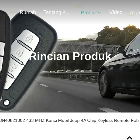
Rumah
Tentang Kami
Video
Produk
Aca
Rincian Produk
N40821302 433 MHZ Kunci Mobil Jeep 4A Chip Keyless Remote Fob U