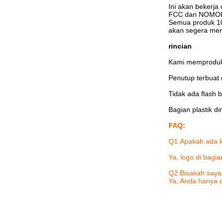
Ini akan bekerj
FCC dan NOMOR B
Semua produk 100
akan segera menu
rincian
Kami memproduksi
Penutup terbuat 
Tidak ada flash 
Bagian plastik di
FAQ:
Q1.Apakah ada l
Ya, logo di bagi
Q2.Bisakah saya
Ya, Anda hanya 