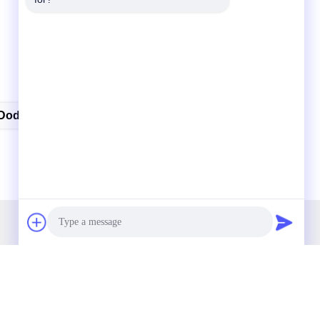
Dodge Ram Key Fob
Surat Kabar Kami
Langganan buletin kami untuk diskon dan banyak lagi.
Photo