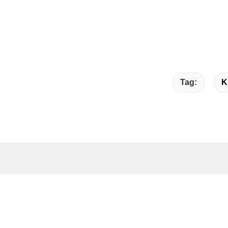
Tag:
K
Tautan cepat
Kont
Rumah
A