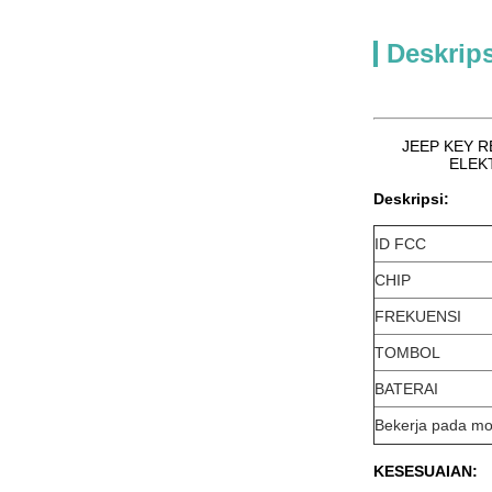
Deskrip
JEEP KEY R
ELEK
Deskripsi:
ID FCC
CHIP
FREKUENSI
TOMBOL
BATERAI
Bekerja pada mo
KESESUAIAN: