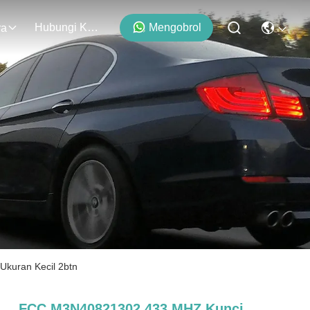
Hubungi Kami
Mengobrol
ra
kuran Kecil 2btn
FCC M3N40821302 433 MHZ Kunci