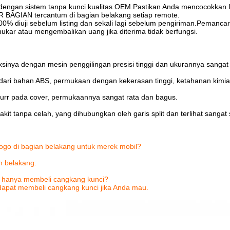
a dengan sistem tanpa kunci kualitas OEM.Pastikan Anda mencocokk
AGIAN tercantum di bagian belakang setiap remote.
% diuji sebelum listing dan sekali lagi sebelum pengiriman.Pemancar, 
kar atau mengembalikan uang jika diterima tidak berfungsi.
nya dengan mesin penggilingan presisi tinggi dan ukurannya sangat p
dari bahan ABS, permukaan dengan kekerasan tinggi, ketahanan kimia
burr pada cover, permukaannya sangat rata dan bagus.
rakit tanpa celah, yang dihubungkan oleh garis split dan terlihat sanga
ogo di bagian belakang untuk merek mobil?
an belakang.
 hanya membeli cangkang kunci?
dapat membeli cangkang kunci jika Anda mau.