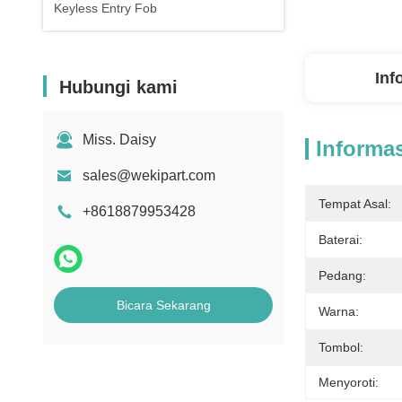
Keyless Entry Fob
Inf
Hubungi kami
Miss. Daisy
Informas
sales@wekipart.com
Tempat Asal:
+8618879953428
Baterai:
Pedang:
Bicara Sekarang
Warna:
Tombol:
Menyoroti: