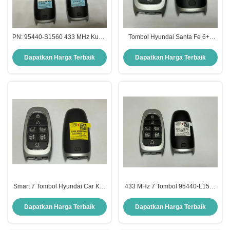
PN: 95440-S1560 433 MHz Kunci
Tombol Hyundai Santa Fe 6+1
Pintar Untuk Hyundai Santa Fe
Tombol Cerdas Kunci Otomatis
2021-2022
PN: 95440-S1660 TQ8-FOB-4F28
Dapatkan Harga Terbaik
Dapatkan Harga Terbaik
Smart 7 Tombol Hyundai Car Key
433 MHz 7 Tombol 95440-L1500
433MHz Nomor Bagian 95440-
Hyundai Smart Key Fob untuk
N9080 Untuk Hyundai Tucson
Sonata 2019-2023
Dapatkan Harga Terbaik
Dapatkan Harga Terbaik