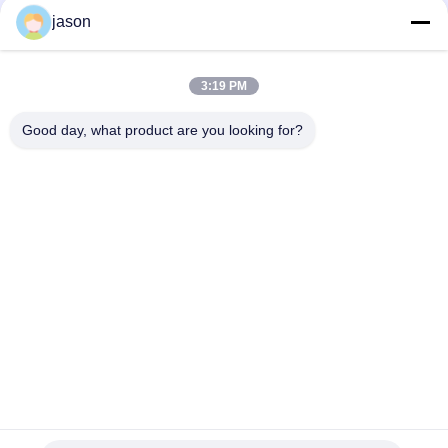
jason
3:19 PM
Kontak Cepat
Good day, what product are you looking for?
Alamat
7089 Zhongchun Rd Minhang District 201101 Shanghai Cina
Telp
86-21-59176316
E-mail
sales@wekipart.com
Kebijakan pribadi
|
Sitemap
| Cina Kualitas Baik Kunci mobil jauh
Pemasok. Hak Cipta © 2018-2026 Weki international trade co.,ltd