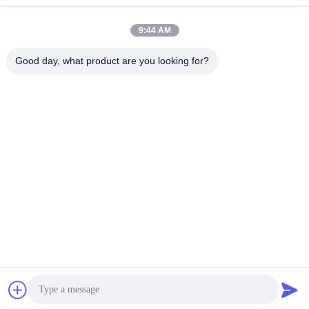
9:44 AM
Kontak Cepat
Good day, what product are you looking for?
Alamat
7089 Zhongchun Rd Minhang District 201101 Shanghai Cina
Telp
86-21-59176316
E-mail
sales@wekipart.com
Kebijakan pribadi
|
Sitemap
| Cina Kualitas Baik Kunci mobil jauh
Pemasok. Hak Cipta © 2018-2026 Weki international trade co.,ltd
. Seluruh hak cipta.