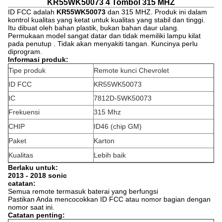
KR55WK50073 4 Tombol 315 MHZ
ID FCC adalah
KR55WK50073
dan 315 MHZ. Produk ini dalam
kontrol kualitas yang ketat untuk kualitas yang stabil dan tinggi.
Itu dibuat oleh bahan plastik, bukan bahan daur ulang.
Permukaan model sangat datar dan tidak memiliki lampu kilat
pada penutup . Tidak akan menyakiti tangan. Kuncinya perlu
diprogram.
Informasi produk:
Tipe produk
Remote kunci Chevrolet
ID FCC
KR55WK50073
IC
7812D-5WK50073
Frekuensi
315 Mhz
CHIP
ID46 (chip GM)
Paket
Karton
Kualitas
Lebih baik
Berlaku untuk:
2013 - 2018 sonic
catatan:
Semua remote termasuk baterai yang berfungsi
Pastikan Anda mencocokkan ID FCC atau nomor bagian dengan
nomor saat ini.
Catatan penting: