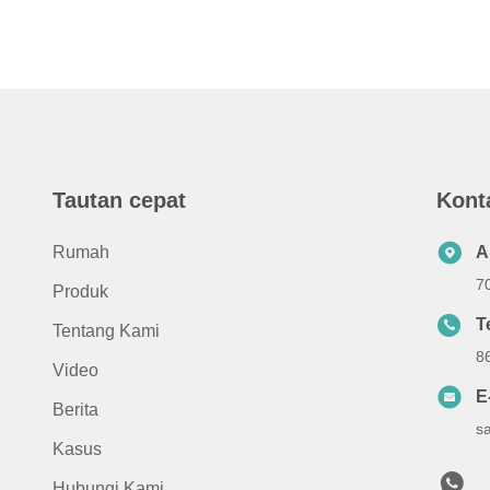
Tautan cepat
Kont
Rumah
A
7
Produk
T
Tentang Kami
8
Video
E
Berita
s
Kasus
Hubungi Kami