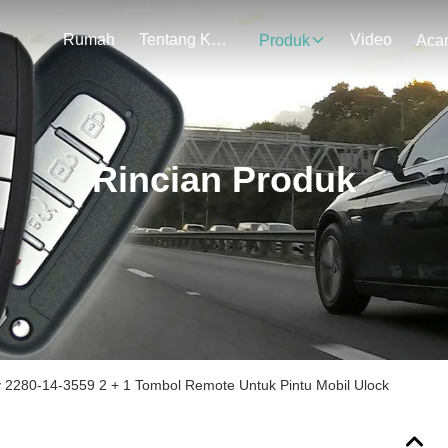
Rumah
Tentang Kami
Video
Produk
Aca
Rincian Produk
 2280-14-3559 2 + 1 Tombol Remote Untuk Pintu Mobil Ulock