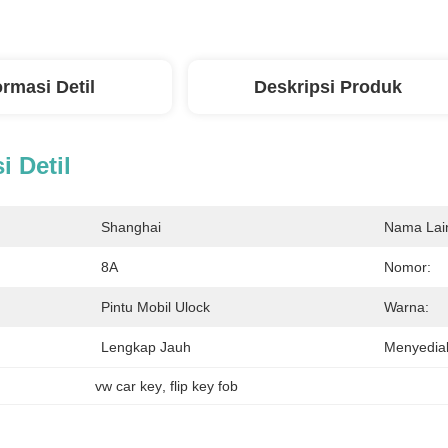
ormasi Detil
Deskripsi Produk
i Detil
Shanghai
Nama Lai
8A
Nomor:
Pintu Mobil Ulock
Warna:
Lengkap Jauh
Menyedia
vw car key
, 
flip key fob