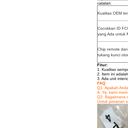
catatan:
Kualitas OEM te
Cocokkan ID FC
yang Ada untuk 
Chip remote dan 
tukang kunci oto
Fitur:
1. Kualitas semp
2. Item ini adal
3. Ada unit inter
FAQ
Q1: Apakah Anda
A: Ya, kami memi
Q2: Bagaimana
Untuk pesanan s