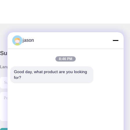
jason
Surat Kabar Kami
8:46 PM
Langganan buletin kami untuk diskon dan banyak lagi.
Good day, what product are you looking 
for?