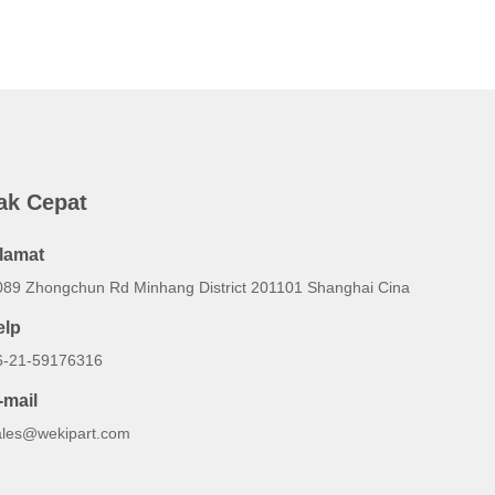
ak Cepat
lamat
089 Zhongchun Rd Minhang District 201101 Shanghai Cina
elp
6-21-59176316
-mail
ales@wekipart.com