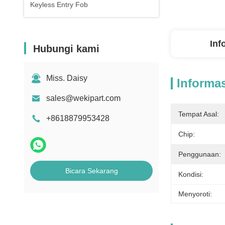
Keyless Entry Fob
Inf
Hubungi kami
Miss. Daisy
Informas
sales@wekipart.com
Tempat Asal:
+8618879953428
Chip:
Penggunaan:
Bicara Sekarang
Kondisi:
Menyoroti: