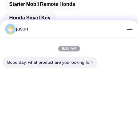
Starter Mobil Remote Honda
Honda Smart Key
jason
9:35 AM
Kontak Cepat
Good day, what product are you looking for?
Alamat
7089 Zhongchun Rd Minhang District 201101 Shanghai Cina
Telp
86-21-59176316
E-mail
sales@wekipart.com