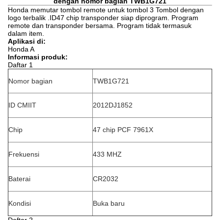
dengan nomor bagian TWB1G721
Honda memutar tombol remote untuk tombol 3 Tombol dengan
logo terbalik .ID47 chip transponder siap diprogram. Program
remote dan transponder bersama. Program tidak termasuk
dalam item.
Aplikasi di:
Honda A
Informasi produk:
Daftar 1
Nomor bagian
TWB1G721
ID CMIIT
2012DJ1852
Chip
47 chip PCF 7961X
Frekuensi
433 MHZ
Baterai
CR2032
Kondisi
Buka baru