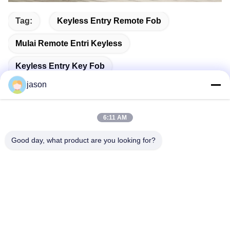
Tag:
Keyless Entry Remote Fob
Mulai Remote Entri Keyless
Keyless Entry Key Fob
jason
6:11 AM
Kontak Cepat
Good day, what product are you looking for?
Alamat
7089 Zhongchun Rd Minhang District 201101 Shanghai Cina
Telp
86-21-59176316
E-mail