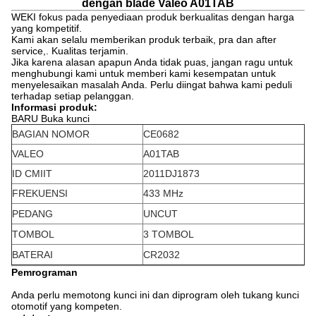
dengan blade Valeo A01TAB
WEKI fokus pada penyediaan produk berkualitas dengan harga
yang kompetitif.
Kami akan selalu memberikan produk terbaik, pra dan after
service,. Kualitas terjamin.
Jika karena alasan apapun Anda tidak puas, jangan ragu untuk
menghubungi kami untuk memberi kami kesempatan untuk
menyelesaikan masalah Anda. Perlu diingat bahwa kami peduli
terhadap setiap pelanggan.
Informasi produk:
BARU Buka kunci
BAGIAN NOMOR
CE0682
VALEO
A01TAB
ID CMIIT
2011DJ1873
FREKUENSI
433 MHz
PEDANG
UNCUT
TOMBOL
3 TOMBOL
BATERAI
CR2032
Pemrograman
Anda perlu memotong kunci ini dan diprogram oleh tukang kunci
otomotif yang kompeten.